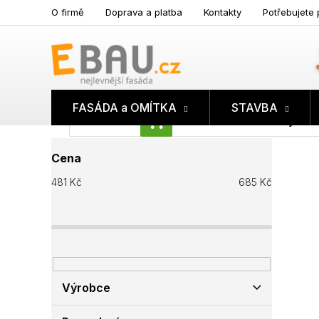
Přejít
O firmě
Doprava a platba
Kontakty
Potřebujete 
na
obsah
FASÁDA a OMÍTKA
STAVBA
Prázdný koš
NÁKUPNÍ
P
KOŠÍK
Cena
o
s
481
Kč
685
Kč
t
r
a
n
n
í
p
Výrobce
a
n