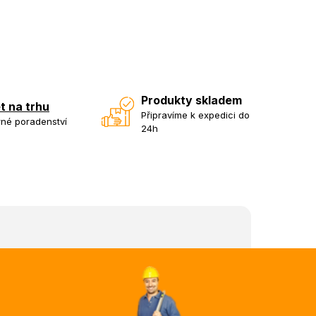
Produkty skladem
et na trhu
Připravíme k expedici do
né poradenství
24h