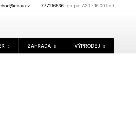
chod@ebau.cz
777216636
ÉR
ZAHRADA
VÝPRODEJ