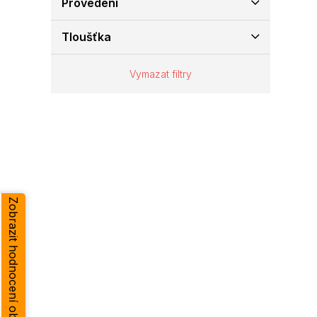
Provedení
e
l
Tloušťka
Vymazat filtry
Zobrazit hodnocení obchodu