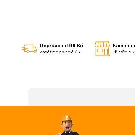
Doprava od 99 Kč
Kamenná
Zavážíme po celé ČR
Přijeďte si 
Z
á
p
a