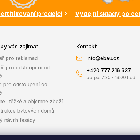
ertifikovaní prodejci
Výdejní sklady po ce
by vás zajímat
Kontakt
ář pro reklamaci
info@ebau.cz
ář pro odstoupení od
+420
777 216 637
y
po-pá: 7:30 - 16:00 hod
o pro odstoupení od
y
me i těžké a objemné zboží
trukce bytových domů
ký návrh fasády