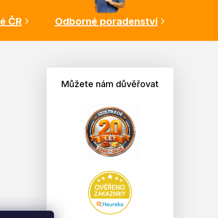
lé ČR
Odborné poradenství
Můžete nám důvěřovat