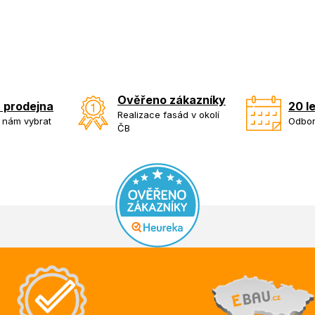
Ověřeno zákazníky
 prodejna
20 l
Realizace fasád v okolí
k nám vybrat
Odbor
ČB