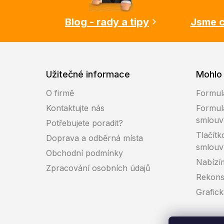
t
í
Blog - rady a tipy
Jsme c
Užitečné informace
Mohlo 
O firmě
Formul
Kontaktujte nás
Formul
smlouv
Potřebujete poradit?
Tlačítk
Doprava a odběrná místa
smlouv
Obchodní podmínky
Nabízí
Zpracování osobních údajů
Rekons
Grafic