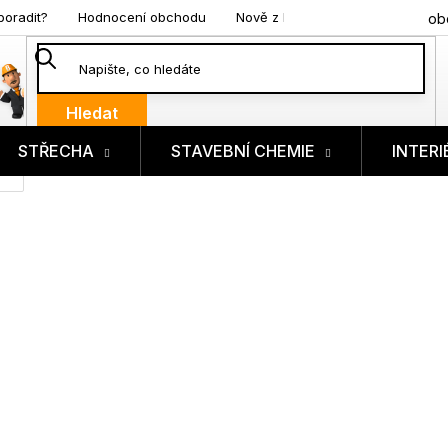
poradit?
Hodnocení obchodu
Nově z blogu
ob
Hledat
STŘECHA
STAVEBNÍ CHEMIE
INTERI
ík