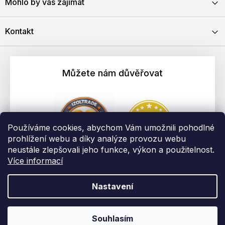
Mohlo by vás zajímat
Kontakt
Můžete nám důvěřovat
Používáme cookies, abychom Vám umožnili pohodlné
prohlížení webu a díky analýze provozu webu
neustále zlepšovali jeho funkce, výkon a použitelnost.
Více informací
Nastavení
Vytvořil Shoptet
Copyright 2026
EBAU.cz | IZOLTRADE s.r.o.
. Všechna práva
Souhlasím
vyhrazena.