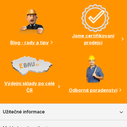
á
p
a
t
í
Jsme certifikovaní
Blog - rady a tipy
prodejci
Výdejní sklady po celé
ČR
Odborné poradenství
Užitečné informace