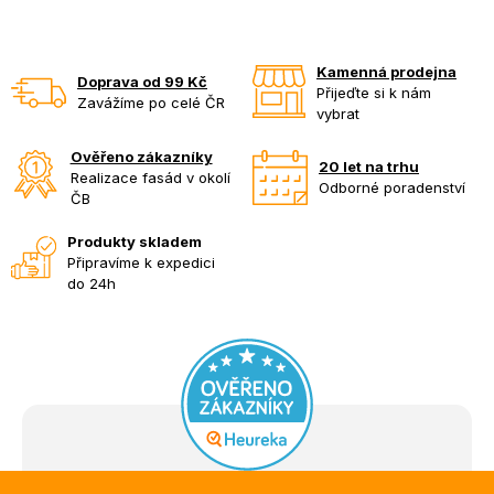
Kamenná prodejna
Doprava od 99 Kč
Přijeďte si k nám
Zavážíme po celé ČR
vybrat
Ověřeno zákazníky
20 let na trhu
Realizace fasád v okolí
Odborné poradenství
ČB
Produkty skladem
Připravíme k expedici
do 24h
Z