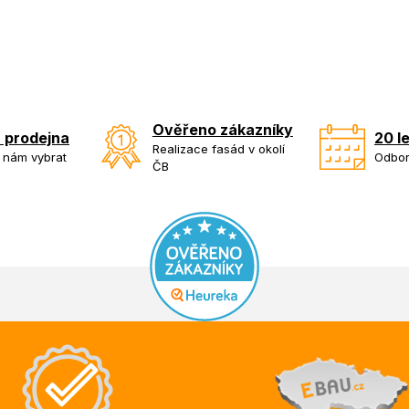
Ověřeno zákazníky
 prodejna
20 l
Realizace fasád v okolí
k nám vybrat
Odbor
ČB