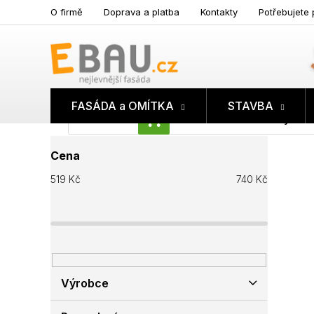
Přejít
O firmě
Doprava a platba
Kontakty
Potřebujete 
na
obsah
FASÁDA a OMÍTKA
STAVBA
Prázdný koš
NÁKUPNÍ
P
KOŠÍK
Cena
o
s
519
Kč
740
Kč
t
r
a
n
n
í
p
Výrobce
a
n