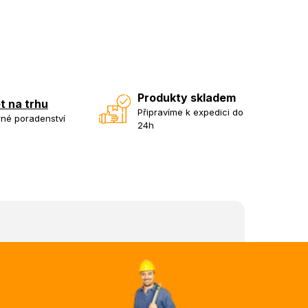
Produkty skladem
et na trhu
Připravíme k expedici do
né poradenství
24h