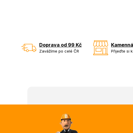
Doprava od 99 Kč
Kamenná
Zavážíme po celé ČR
Přijeďte si 
Z
á
p
a