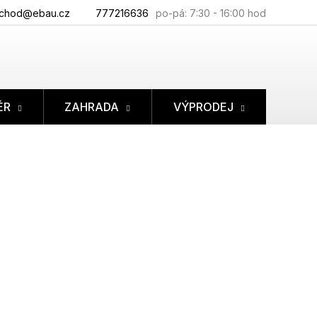
chod@ebau.cz
777216636
ÉR
ZAHRADA
VÝPRODEJ