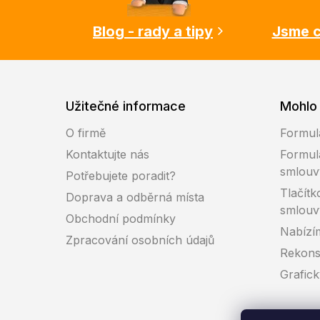
t
í
Blog - rady a tipy
Jsme c
Užitečné informace
Mohlo 
O firmě
Formul
Kontaktujte nás
Formul
smlouv
Potřebujete poradit?
Tlačítk
Doprava a odběrná místa
smlouv
Obchodní podmínky
Nabízí
Zpracování osobních údajů
Rekons
Grafic