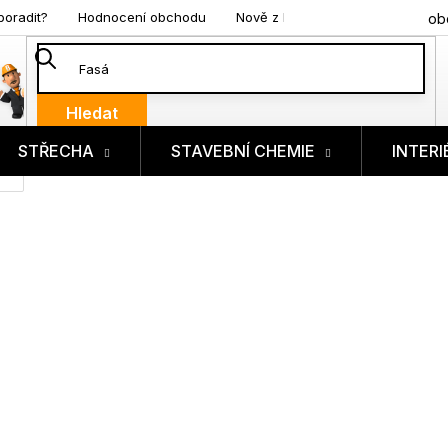
poradit?
Hodnocení obchodu
Nově z blogu
ob
Hledat
STŘECHA
STAVEBNÍ CHEMIE
INTERI
ík