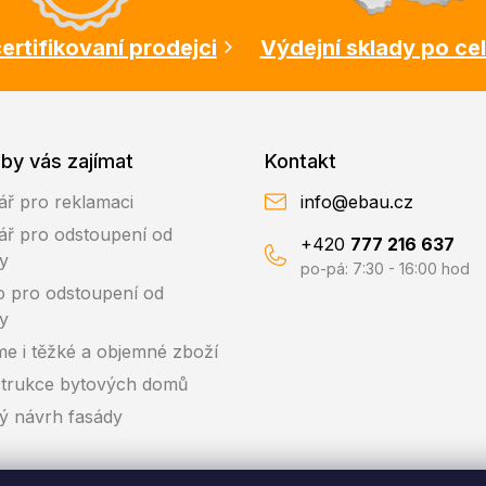
ertifikovaní prodejci
Výdejní sklady po ce
by vás zajímat
Kontakt
ář pro reklamaci
info@ebau.cz
ář pro odstoupení od
+420
777 216 637
y
po-pá: 7:30 - 16:00 hod
o pro odstoupení od
y
me i těžké a objemné zboží
trukce bytových domů
ký návrh fasády