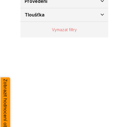
Provedení
e
l
Tloušťka
Vymazat filtry
Zobrazit hodnocení obchodu