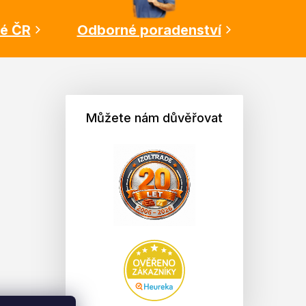
lé ČR
Odborné poradenství
Můžete nám důvěřovat