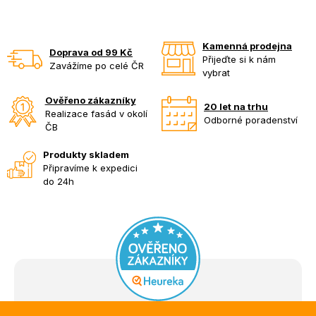
Kamenná prodejna
Doprava od 99 Kč
Přijeďte si k nám
Zavážíme po celé ČR
vybrat
Ověřeno zákazníky
20 let na trhu
Realizace fasád v okolí
Odborné poradenství
ČB
Produkty skladem
Připravíme k expedici
do 24h
Z