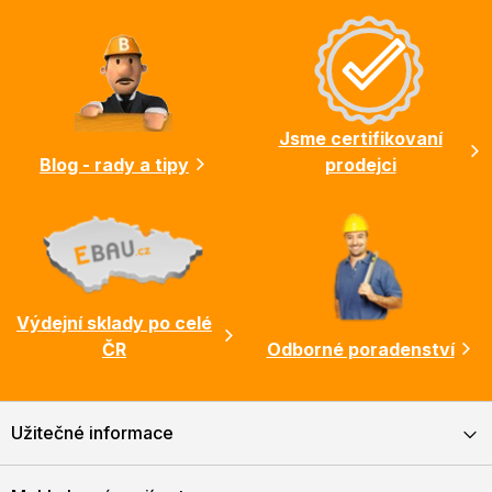
á
p
a
t
í
Jsme certifikovaní
Blog - rady a tipy
prodejci
Výdejní sklady po celé
ČR
Odborné poradenství
Užitečné informace