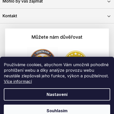
Mohlo by vás zajímat
Kontakt
Můžete nám důvěřovat
Používáme cookies, abychom Vám umožnili pohodlné
prohlížení webu a díky analýze provozu webu
neustále zlepšovali jeho funkce, výkon a použitelnost.
Více informací
Nastavení
Vytvořil Shoptet
Copyright 2026
EBAU.cz | IZOLTRADE s.r.o.
. Všechna práva
Souhlasím
vyhrazena.