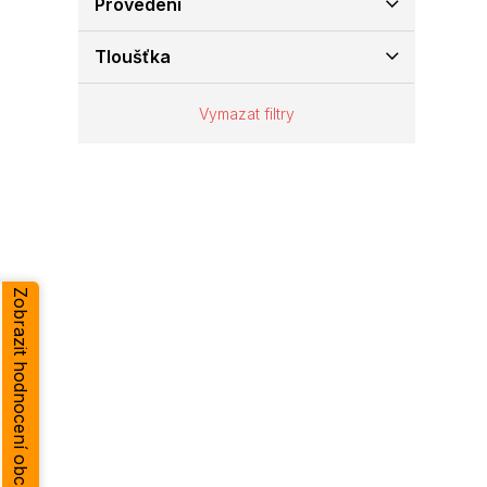
Provedení
e
l
Tloušťka
Vymazat filtry
Zobrazit hodnocení obchodu