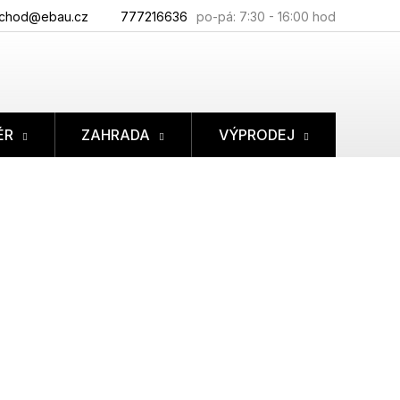
chod@ebau.cz
777216636
ÉR
ZAHRADA
VÝPRODEJ