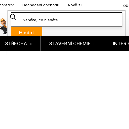
poradit?
Hodnocení obchodu
Nově z blogu
ob
Hledat
STŘECHA
STAVEBNÍ CHEMIE
INTERI
ík