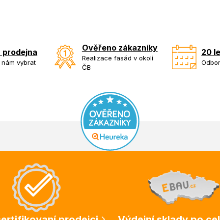
Ověřeno zákazníky
 prodejna
20 l
Realizace fasád v okolí
k nám vybrat
Odbor
ČB
ertifikovaní prodejci
Výdejní sklady po ce