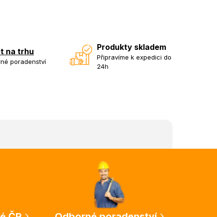
Produkty skladem
et na trhu
Připravíme k expedici do
né poradenství
24h
lé ČR
Odborné poradenství