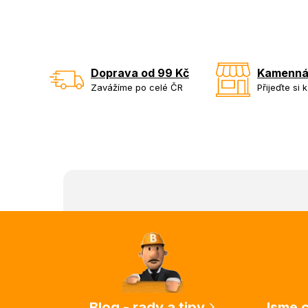
Doprava od 99 Kč
Kamenná
Zavážíme po celé ČR
Přijeďte si 
Z
á
p
a
t
í
Blog - rady a tipy
Jsme c