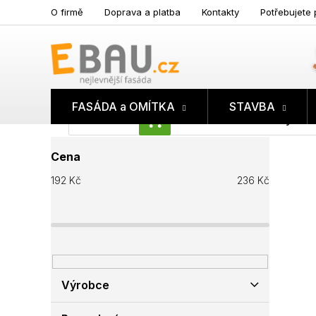
Přejít
O firmě
Doprava a platba
Kontakty
Potřebujete 
na
obsah
FASÁDA a OMÍTKA
STAVBA
Prázdný koš
NÁKUPNÍ
P
KOŠÍK
Cena
o
s
192
Kč
236
Kč
t
r
a
n
n
í
p
Výrobce
a
n