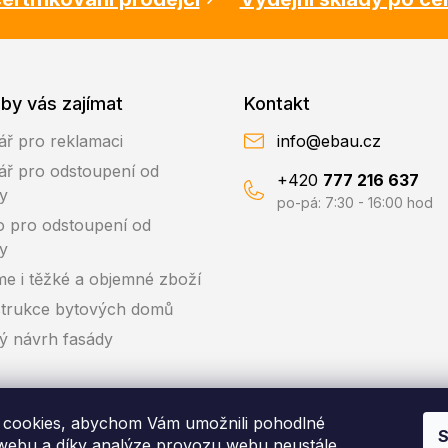
by vás zajímat
Kontakt
ář pro reklamaci
info@ebau.cz
ář pro odstoupení od
+420
777 216 637
y
po-pá: 7:30 - 16:00 hod
o pro odstoupení od
y
me i těžké a objemné zboží
trukce bytových domů
ký návrh fasády
cookies, abychom Vám umožnili pohodlné
S
 webu a díky analýze provozu webu neustále