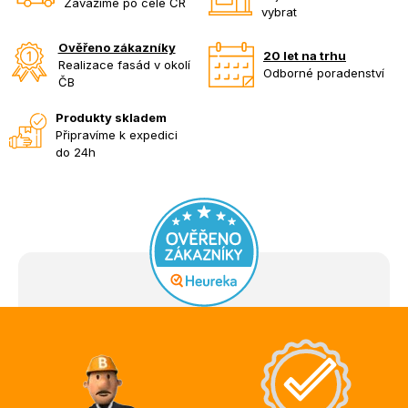
Zavážíme po celé ČR
vybrat
Ověřeno zákazníky
20 let na trhu
Realizace fasád v okolí
Odborné poradenství
ČB
Produkty skladem
Připravíme k expedici
do 24h
Z
á
p
a
t