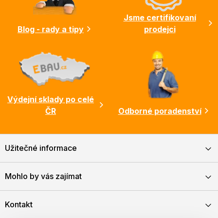
í
Jsme certifikovaní
Blog - rady a tipy
prodejci
Výdejní sklady po celé
ČR
Odborné poradenství
Užitečné informace
Mohlo by vás zajímat
Kontakt