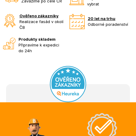
Zavážíme po celé ČR
vybrat
Ověřeno zákazníky
20 let na trhu
Realizace fasád v okolí
Odborné poradenství
ČB
Produkty skladem
Připravíme k expedici
do 24h
Z
á
p
a
t