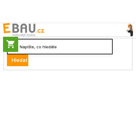
Přejít
na
obsah
NÁKUPNÍ
KOŠÍK
Hledat