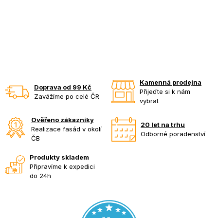
Kamenná prodejna
Doprava od 99 Kč
Přijeďte si k nám
Zavážíme po celé ČR
vybrat
Ověřeno zákazníky
20 let na trhu
Realizace fasád v okolí
Odborné poradenství
ČB
Produkty skladem
Připravíme k expedici
do 24h