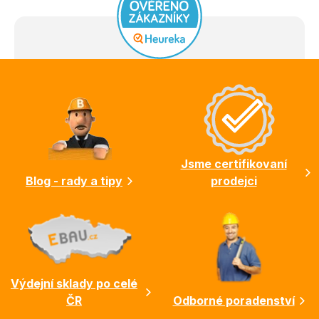
Z
á
p
a
t
í
Jsme certifikovaní
Blog - rady a tipy
prodejci
Výdejní sklady po celé
ČR
Odborné poradenství