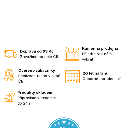
Kamenná prodejna
Doprava od 99 Kč
Přijeďte si k nám
Zavážíme po celé ČR
vybrat
Ověřeno zákazníky
20 let na trhu
Realizace fasád v okolí
Odborné poradenství
ČB
Produkty skladem
Připravíme k expedici
do 24h