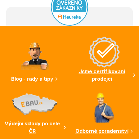
Z
á
p
a
t
í
Jsme certifikovaní
Blog - rady a tipy
prodejci
Výdejní sklady po celé
ČR
Odborné poradenství