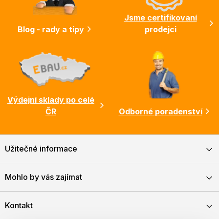
í
Jsme certifikovaní
Blog - rady a tipy
prodejci
Výdejní sklady po celé
ČR
Odborné poradenství
Užitečné informace
Mohlo by vás zajímat
Kontakt