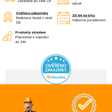
Zavážíme po celé ČR
vybrat
Ověřeno zákazníky
20 let na trhu
Realizace fasád v okolí
Odborné poradenství
ČB
Produkty skladem
Připravíme k expedici
do 24h
Z
á
p
a
t