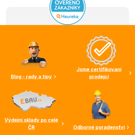
Z
á
p
a
t
í
Jsme certifikovaní
Blog - rady a tipy
prodejci
Výdejní sklady po celé
ČR
Odborné poradenství