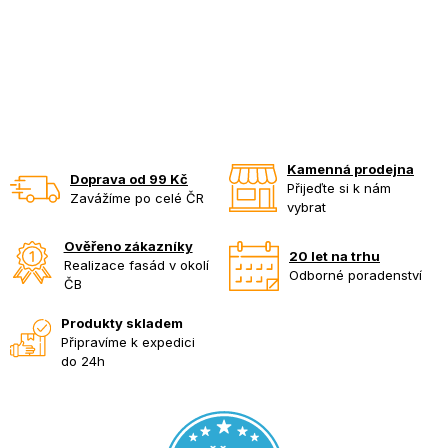
Kamenná prodejna
Doprava od 99 Kč
Přijeďte si k nám
Zavážíme po celé ČR
vybrat
Ověřeno zákazníky
20 let na trhu
Realizace fasád v okolí
Odborné poradenství
ČB
Produkty skladem
Připravíme k expedici
do 24h