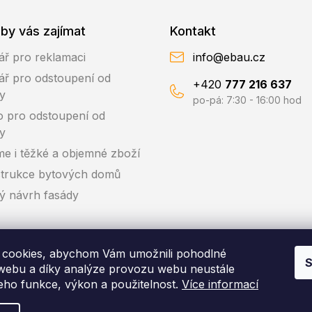
by vás zajímat
Kontakt
ář pro reklamaci
info@ebau.cz
ář pro odstoupení od
+420
777 216 637
y
po-pá: 7:30 - 16:00 hod
o pro odstoupení od
y
me i těžké a objemné zboží
trukce bytových domů
ký návrh fasády
cookies, abychom Vám umožnili pohodlné
S
 webu a díky analýze provozu webu neustále
jeho funkce, výkon a použitelnost.
Více informací
pyright 2026
EBAU.cz | IZOLTRADE s.r.o.
. Všechna práva vyhraze