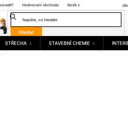
poradit?
Hodnocení obchodu
Nově z blogu
ob
Hledat
STŘECHA
STAVEBNÍ CHEMIE
INTERI
ík