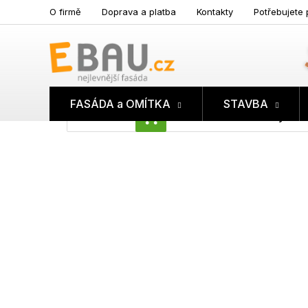
Přejít
O firmě
Doprava a platba
Kontakty
Potřebujete 
na
obsah
FASÁDA a OMÍTKA
STAVBA
Prázdný koš
NÁKUPNÍ
KOŠÍK