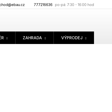
chod@ebau.cz
777216636
ÉR
ZAHRADA
VÝPRODEJ