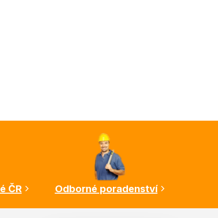
lé ČR
Odborné poradenství