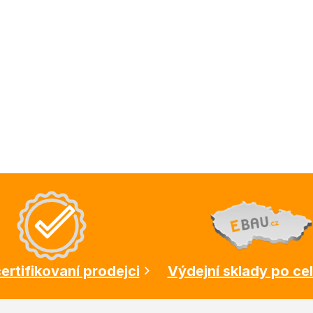
ertifikovaní prodejci
Výdejní sklady po ce