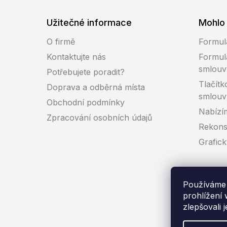
Užitečné informace
Mohlo 
O firmě
Formul
Kontaktujte nás
Formul
smlouv
Potřebujete poradit?
Tlačítk
Doprava a odběrná místa
smlouv
Obchodní podmínky
Nabízí
Zpracování osobních údajů
Rekons
Grafic
Používáme 
prohlížení
zlepšovali 
Co