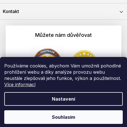
Kontakt
Můžete nám důvěřovat
Používáme cookies, abychom Vám umožnili pohodlné
prohlížení webu a díky analýze provozu webu
neustále zlepšovali jeho funkce, výkon a použitelnost.
Více informací
Nastavení
Vytvořil Shoptet
Copyright 2026
EBAU.cz | IZOLTRADE s.r.o.
. Všechna práva
Souhlasím
vyhrazena.