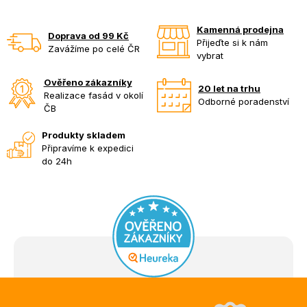
Kamenná prodejna
Doprava od 99 Kč
Přijeďte si k nám
Zavážíme po celé ČR
vybrat
Ověřeno zákazníky
20 let na trhu
Realizace fasád v okolí
Odborné poradenství
ČB
Produkty skladem
Připravíme k expedici
do 24h
Z
á