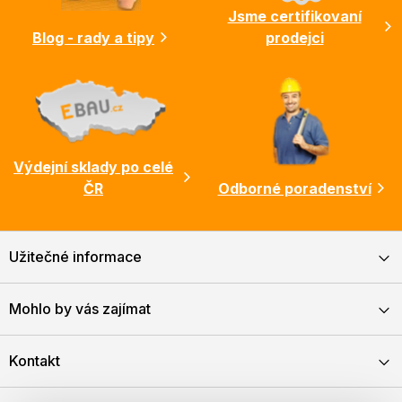
Jsme certifikovaní
Blog - rady a tipy
prodejci
Výdejní sklady po celé
ČR
Odborné poradenství
Užitečné informace
Mohlo by vás zajímat
Kontakt