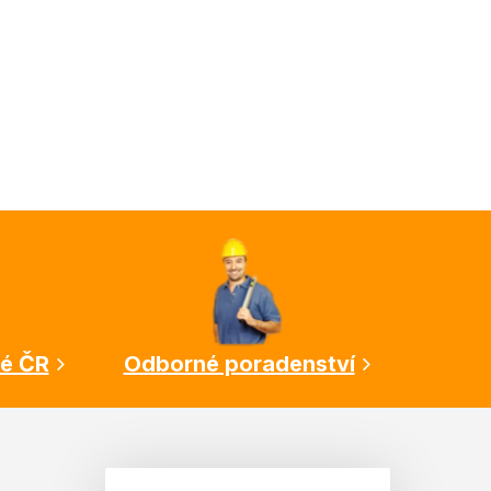
lé ČR
Odborné poradenství