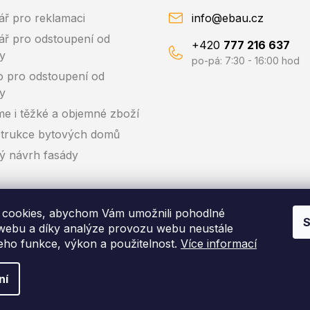
ář pro reklamaci
info@ebau.cz
ář pro odstoupení od
+420
777 216 637
y
po-pá: 7:30 - 16:00 hod
o pro odstoupení od
y
me i těžké a objemné zboží
trukce bytových domů
ký návrh fasády
cookies, abychom Vám umožnili pohodlné
S
 webu a díky analýze provozu webu neustále
jeho funkce, výkon a použitelnost.
Více informací
pyright 2026
EBAU.cz | IZOLTRADE s.r.o.
. Všechna práva vyhraze
ní
Vytvořil Shoptet