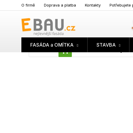
Přejít
O firmě
Doprava a platba
Kontakty
Potřebujete 
na
obsah
FASÁDA a OMÍTKA
STAVBA
Prázdný koš
NÁKUPNÍ
KOŠÍK