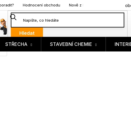
poradit?
Hodnocení obchodu
Nově z blogu
ob
Hledat
STŘECHA
STAVEBNÍ CHEMIE
INTERI
ík