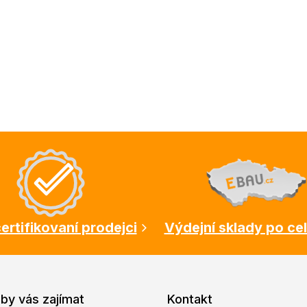
ertifikovaní prodejci
Výdejní sklady po ce
by vás zajímat
Kontakt