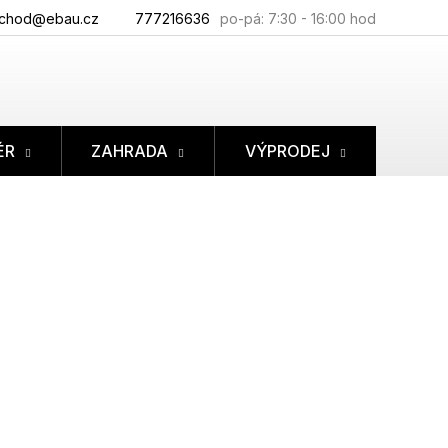
chod@ebau.cz
777216636
ÉR
ZAHRADA
VÝPRODEJ