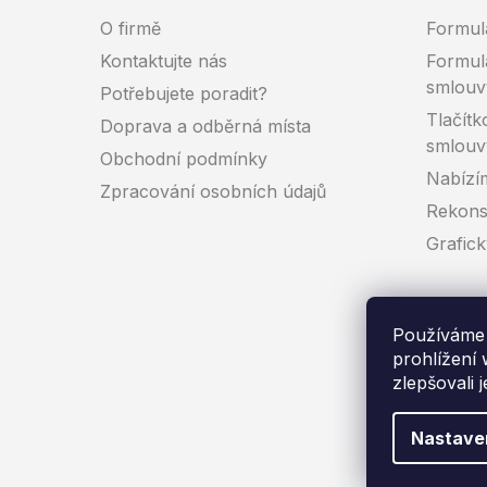
O firmě
Formul
Kontaktujte nás
Formul
smlouv
Potřebujete poradit?
Tlačítk
Doprava a odběrná místa
smlouv
Obchodní podmínky
Nabízí
Zpracování osobních údajů
Rekons
Grafic
Používáme 
prohlížení
zlepšovali 
Co
Nastave