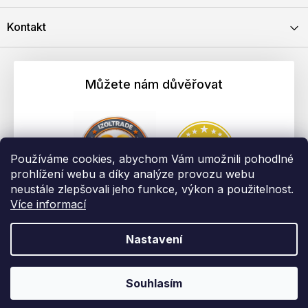
Kontakt
Můžete nám důvěřovat
Používáme cookies, abychom Vám umožnili pohodlné
prohlížení webu a díky analýze provozu webu
neustále zlepšovali jeho funkce, výkon a použitelnost.
Více informací
Nastavení
Vytvořil Shoptet
Copyright 2026
EBAU.cz | IZOLTRADE s.r.o.
. Všechna práva
Souhlasím
vyhrazena.