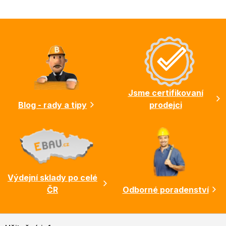
Z
á
p
a
t
í
Jsme certifikovaní
Blog - rady a tipy
prodejci
Výdejní sklady po celé
ČR
Odborné poradenství