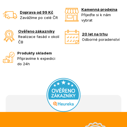
Kamenná prodejna
Doprava od 99 Kč
Přijeďte si k nám
Zavážíme po celé ČR
vybrat
Ověřeno zákazníky
20 let na trhu
Realizace fasád v okolí
Odborné poradenství
ČB
Produkty skladem
Připravíme k expedici
do 24h
Z
á