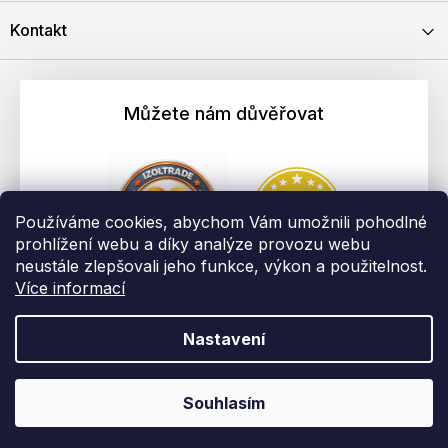
Kontakt
Můžete nám důvěřovat
Používáme cookies, abychom Vám umožnili pohodlné
prohlížení webu a díky analýze provozu webu
neustále zlepšovali jeho funkce, výkon a použitelnost.
Více informací
Nastavení
Vytvořil Shoptet
Copyright 2026
EBAU.cz | IZOLTRADE s.r.o.
. Všechna práva
Souhlasím
vyhrazena.