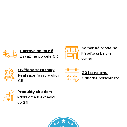
Kamenná prodejna
Doprava od 99 Kč
Přijeďte si k nám
Zavážíme po celé ČR
vybrat
Ověřeno zákazníky
20 let na trhu
Realizace fasád v okolí
Odborné poradenství
ČB
Produkty skladem
Připravíme k expedici
do 24h