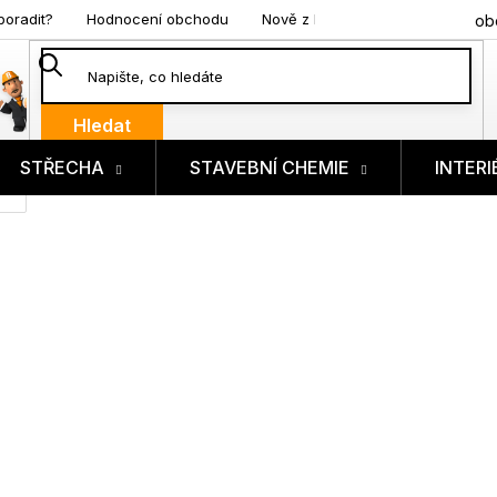
poradit?
Hodnocení obchodu
Nově z blogu
ob
Hledat
STŘECHA
STAVEBNÍ CHEMIE
INTERI
ík