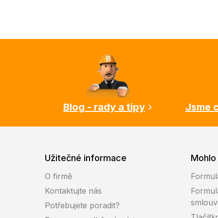
Z
á
p
a
t
í
Blog - rady a tipy
Jsme c
Užitečné informace
Mohlo 
O firmě
Formul
Kontaktujte nás
Formul
smlouv
Potřebujete poradit?
Tlačítk