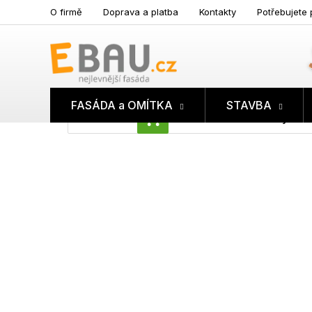
Přejít
O firmě
Doprava a platba
Kontakty
Potřebujete 
na
obsah
FASÁDA a OMÍTKA
STAVBA
Prázdný koš
NÁKUPNÍ
KOŠÍK