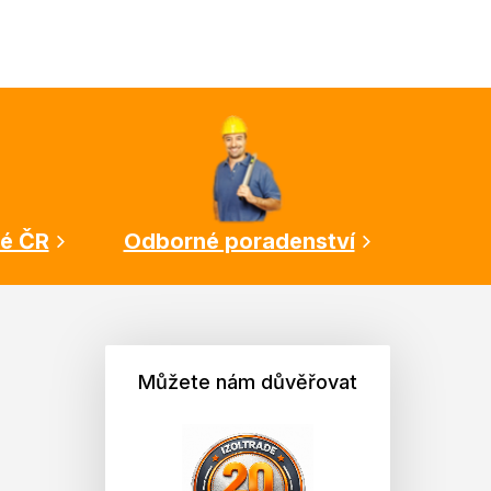
lé ČR
Odborné poradenství
Můžete nám důvěřovat