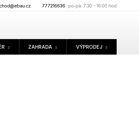
chod@ebau.cz
777216636
ÉR
ZAHRADA
VÝPRODEJ