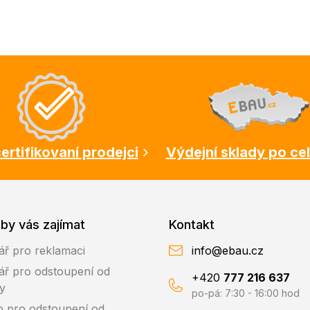
ertifikovaní prodejci
Výdejní sklady po ce
by vás zajímat
Kontakt
ář pro reklamaci
info@ebau.cz
ář pro odstoupení od
+420
777 216 637
y
po-pá: 7:30 - 16:00 hod
o pro odstoupení od