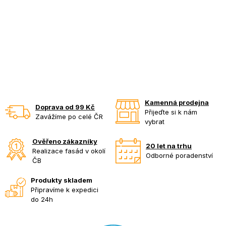
Kamenná prodejna
Doprava od 99 Kč
Přijeďte si k nám
Zavážíme po celé ČR
vybrat
Ověřeno zákazníky
20 let na trhu
Realizace fasád v okolí
Odborné poradenství
ČB
Produkty skladem
Připravíme k expedici
do 24h