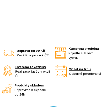
Kamenná prodejna
Doprava od 99 Kč
Přijeďte si k nám
Zavážíme po celé ČR
vybrat
Ověřeno zákazníky
20 let na trhu
Realizace fasád v okolí
Odborné poradenství
ČB
Produkty skladem
Připravíme k expedici
do 24h