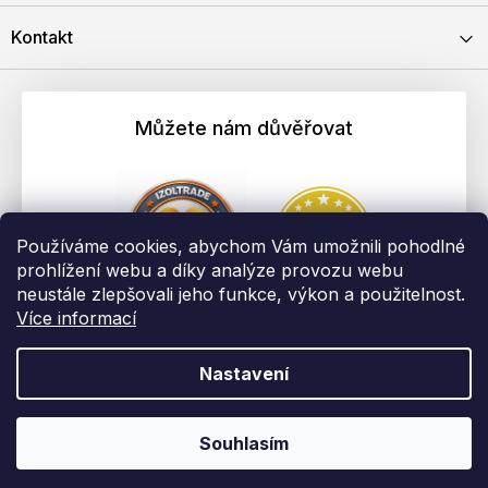
Kontakt
Můžete nám důvěřovat
Používáme cookies, abychom Vám umožnili pohodlné
prohlížení webu a díky analýze provozu webu
neustále zlepšovali jeho funkce, výkon a použitelnost.
Více informací
Nastavení
Vytvořil Shoptet
Copyright 2026
EBAU.cz | IZOLTRADE s.r.o.
. Všechna práva
Souhlasím
vyhrazena.