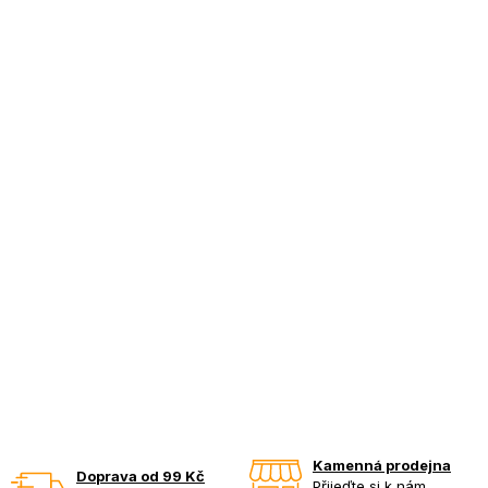
Kamenná prodejna
Doprava od 99 Kč
Přijeďte si k nám