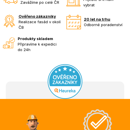
Zavážíme po celé ČR
vybrat
Ověřeno zákazníky
20 let na trhu
Realizace fasád v okolí
Odborné poradenství
ČB
Produkty skladem
Připravíme k expedici
do 24h
Z
á
p
a
t