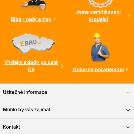
í
Jsme certifikovaní
Blog - rady a tipy
prodejci
Výdejní sklady po celé
ČR
Odborné poradenství
Užitečné informace
Mohlo by vás zajímat
Kontakt