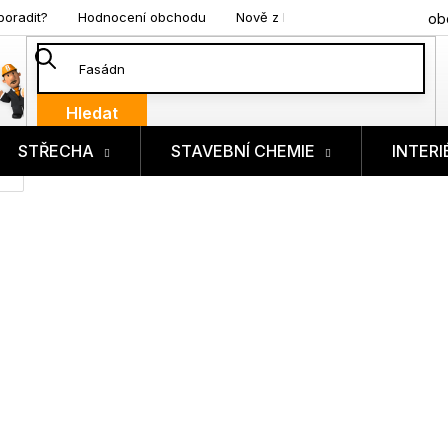
poradit?
Hodnocení obchodu
Nově z blogu
ob
Hledat
STŘECHA
STAVEBNÍ CHEMIE
INTERI
ík