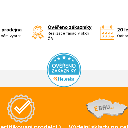
Ověřeno zákazníky
 prodejna
20 l
Realizace fasád v okolí
k nám vybrat
Odbor
ČB
ertifikovaní prodejci
Výdejní sklady po ce