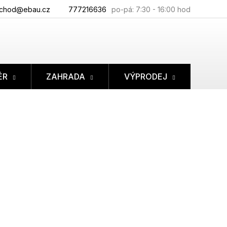
chod@ebau.cz
777216636
ÉR
ZAHRADA
VÝPRODEJ