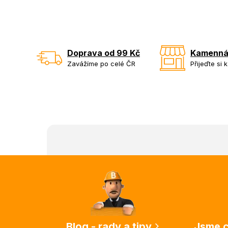
Doprava od 99 Kč
Kamenná
Zavážíme po celé ČR
Přijeďte si 
Z
á
p
a
t
í
Blog - rady a tipy
Jsme c