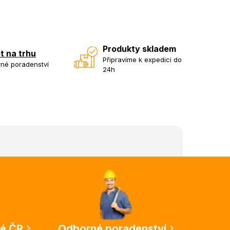
Produkty skladem
et na trhu
Připravíme k expedici do
né poradenství
24h
lé ČR
Odborné poradenství