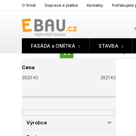
Přejít
O firmě
Doprava a platba
Kontakty
Potřebujete 
na
obsah
FASÁDA a OMÍTKA
STAVBA
Prázdný koš
NÁKUPNÍ
P
KOŠÍK
Cena
o
s
2620
Kč
2621
Kč
t
r
a
n
n
í
p
Výrobce
a
n