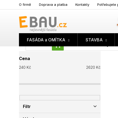
Přejít
O firmě
Doprava a platba
Kontakty
Potřebujete 
na
obsah
FASÁDA a OMÍTKA
STAVBA
Prázdný koš
NÁKUPNÍ
P
KOŠÍK
Cena
o
s
240
Kč
2620
Kč
t
r
a
n
n
í
p
Filtr
a
n