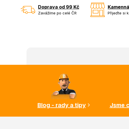
Doprava od 99 Kč
Kamenná
Zavážíme po celé ČR
Přijeďte si 
Z
á
p
a
t
í
Blog - rady a tipy
Jsme c