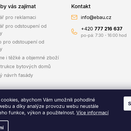
by vás zajímat
Kontakt
ář pro reklamaci
info@ebau.cz
ář pro odstoupení od
+420
777 216 637
y
po-pá: 7:30 - 16:00 hod
o pro odstoupení od
y
me i těžké a objemné zboží
trukce bytových domů
ký návrh fasády
cookies, abychom Vám umožnili pohodlné
S
 webu a díky analýze provozu webu neustále
jeho funkce, výkon a použitelnost.
Více informací
pyright 2026
EBAU.cz | IZOLTRADE s.r.o.
. Všechna práva vyhraze
ní