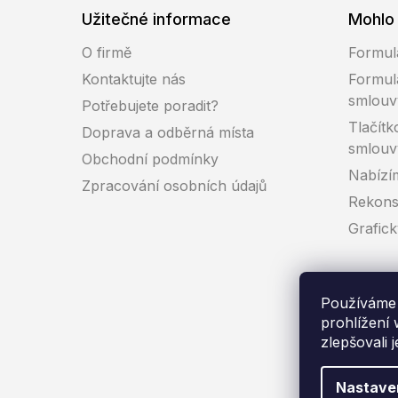
Užitečné informace
Mohlo 
O firmě
Formul
Kontaktujte nás
Formul
smlouv
Potřebujete poradit?
Tlačítk
Doprava a odběrná místa
smlouv
Obchodní podmínky
Nabízí
Zpracování osobních údajů
Rekons
Grafic
Používáme 
prohlížení
zlepšovali 
Co
Nastave