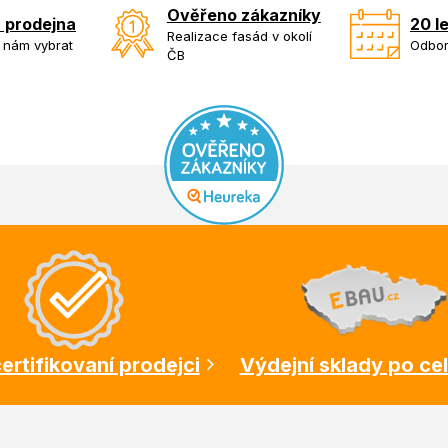
Ověřeno zákazníky
 prodejna
20 l
Realizace fasád v okolí
k nám vybrat
Odbor
ČB
ertifikovaní prodejci
Výdejní sklady po ce