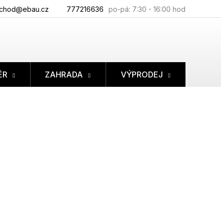
chod@ebau.cz
777216636
ÉR
ZAHRADA
VÝPRODEJ