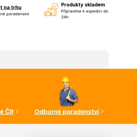
Produkty skladem
et na trhu
Připravíme k expedici do
né poradenství
24h
lé ČR
Odborné poradenství