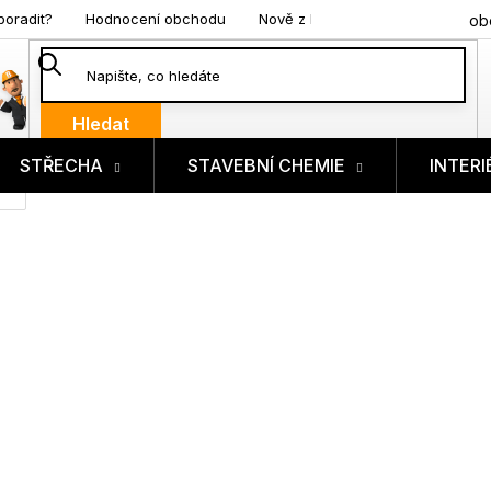
poradit?
Hodnocení obchodu
Nově z blogu
ob
Hledat
STŘECHA
STAVEBNÍ CHEMIE
INTERI
ík