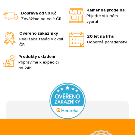
Kamenná prodejna
Doprava od 99 Kč
Přijeďte si k nám
Zavážíme po celé ČR
vybrat
Ověřeno zákazníky
20 let na trhu
Realizace fasád v okolí
Odborné poradenství
ČB
Produkty skladem
Připravíme k expedici
do 24h
Z
á