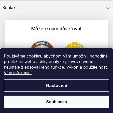
Kontakt
Můžete nám důvěřovat
Používáme cookies, abychom Vám umožnili pohodlné
prohlížení webu a díky analýze provozu webu
neustále zlepšovali jeho funkce, výkon a použitelnost.
Více informací
Nastavení
Vytvořil Shoptet
Copyright 2026
EBAU.cz | IZOLTRADE s.r.o.
. Všechna práva
Souhlasím
vyhrazena.