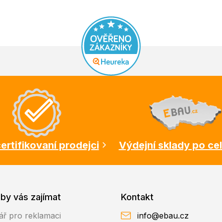
ertifikovaní prodejci
Výdejní sklady po ce
by vás zajímat
Kontakt
ář pro reklamaci
info@ebau.cz