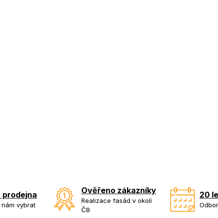
Ověřeno zákazníky
 prodejna
20 l
Realizace fasád v okolí
k nám vybrat
Odbor
ČB