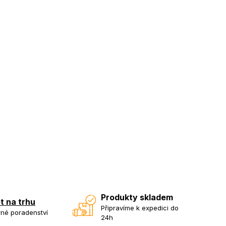
Produkty skladem
et na trhu
Připravíme k expedici do
né poradenství
24h