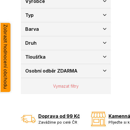
Výrobce
e
l
Typ
Zobrazit hodnocení obchodu
Barva
Druh
Tloušťka
Osobní odběr ZDARMA
Vymazat filtry
Doprava od 99 Kč
Kamenná
Zavážíme po celé ČR
Přijeďte si 