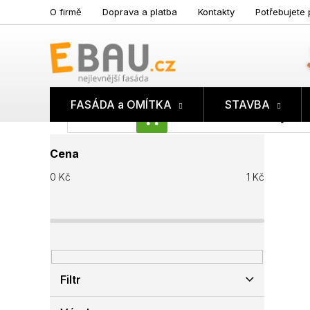
Přejít
O firmě
Doprava a platba
Kontakty
Potřebujete 
na
obsah
FASÁDA a OMÍTKA
STAVBA
Prázdný koš
NÁKUPNÍ
P
KOŠÍK
Cena
o
s
0
Kč
1
Kč
t
r
a
n
n
í
p
Filtr
a
n