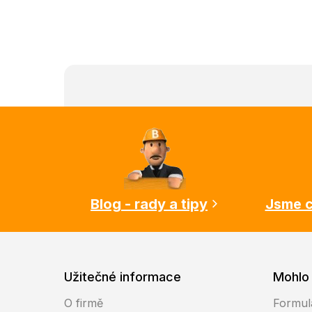
Z
á
p
a
t
í
Blog - rady a tipy
Jsme c
Užitečné informace
Mohlo 
O firmě
Formul