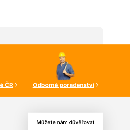
lé ČR
Odborné poradenství
Můžete nám důvěřovat