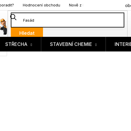
poradit?
Hodnocení obchodu
Nově z blogu
ob
Hledat
STŘECHA
STAVEBNÍ CHEMIE
INTERI
ík