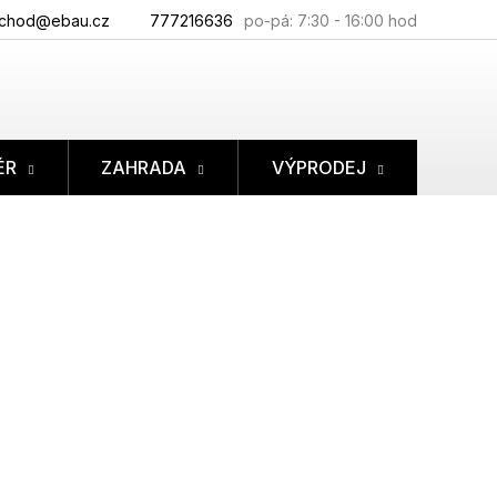
chod@ebau.cz
777216636
ÉR
ZAHRADA
VÝPRODEJ