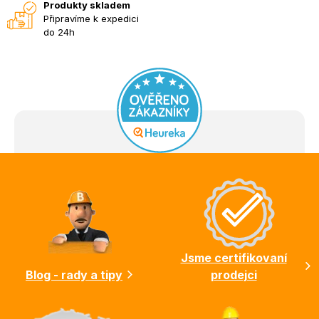
Produkty skladem
Připravíme k expedici
do 24h
Z
á
p
a
t
í
Jsme certifikovaní
Blog - rady a tipy
prodejci