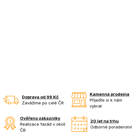
Kamenná prodejna
Doprava od 99 Kč
Přijeďte si k nám
Zavážíme po celé ČR
vybrat
Ověřeno zákazníky
20 let na trhu
Realizace fasád v okolí
Odborné poradenství
ČB