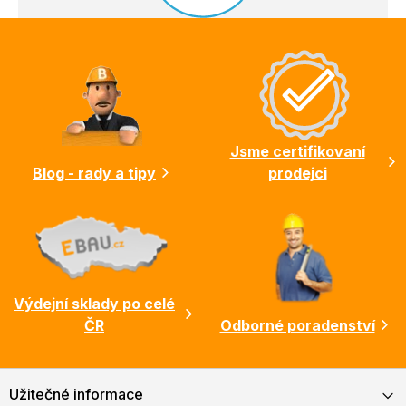
Z
á
p
a
t
í
Jsme certifikovaní
Blog - rady a tipy
prodejci
Výdejní sklady po celé
ČR
Odborné poradenství
Užitečné informace