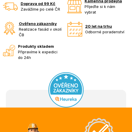
Kamenná prodejna
Doprava od 99 Kč
Přijeďte si k nám
Zavážíme po celé ČR
vybrat
Ověřeno zákazníky
20 let na trhu
Realizace fasád v okolí
Odborné poradenství
ČB
Produkty skladem
Připravíme k expedici
do 24h
Z
á
p
a