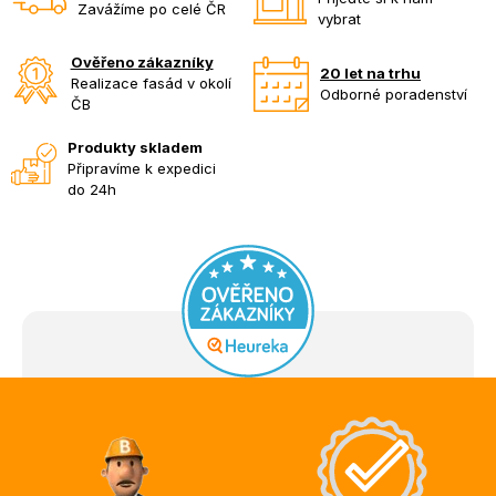
Zavážíme po celé ČR
vybrat
Ověřeno zákazníky
20 let na trhu
Realizace fasád v okolí
Odborné poradenství
ČB
Produkty skladem
Připravíme k expedici
do 24h
Z
á
p
a
t