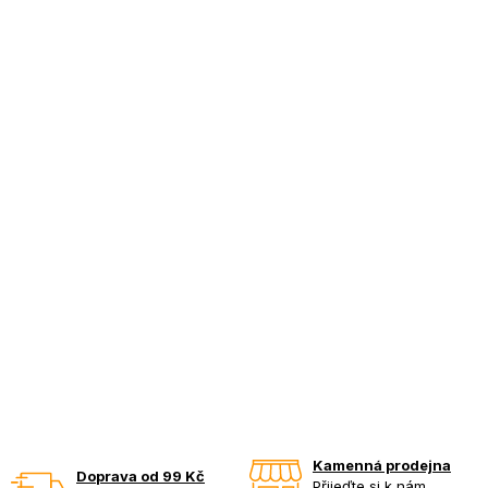
Kamenná prodejna
Doprava od 99 Kč
Přijeďte si k nám