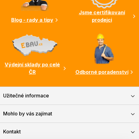
í
Jsme certifikovaní
Blog - rady a tipy
prodejci
Výdejní sklady po celé
ČR
Odborné poradenství
Užitečné informace
Mohlo by vás zajímat
Kontakt