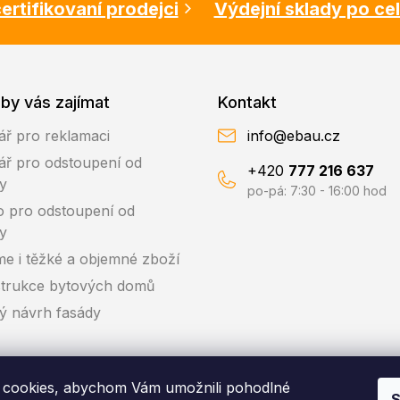
ertifikovaní prodejci
Výdejní sklady po ce
by vás zajímat
Kontakt
ář pro reklamaci
info@ebau.cz
ář pro odstoupení od
+420
777 216 637
y
po-pá: 7:30 - 16:00 hod
o pro odstoupení od
y
me i těžké a objemné zboží
trukce bytových domů
ký návrh fasády
cookies, abychom Vám umožnili pohodlné
S