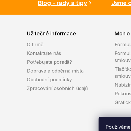
Blog - rady a tipy
Jsme c
Užitečné informace
Mohlo 
O firmě
Formul
Kontaktujte nás
Formul
smlouv
Potřebujete poradit?
Tlačítk
Doprava a odběrná místa
smlouv
Obchodní podmínky
Nabízí
Zpracování osobních údajů
Rekons
Grafic
Používáme 