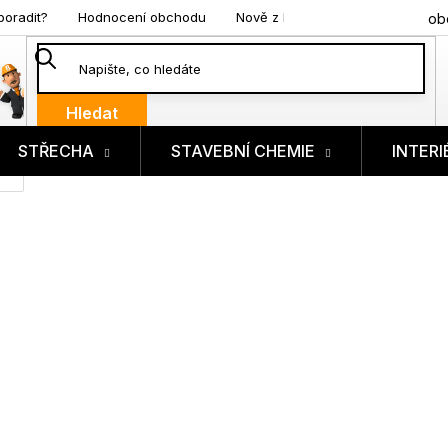
poradit?
Hodnocení obchodu
Nově z blogu
ob
Hledat
STŘECHA
STAVEBNÍ CHEMIE
INTERI
ík