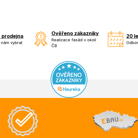
Ověřeno zákazníky
 prodejna
20 l
Realizace fasád v okolí
k nám vybrat
Odbor
ČB