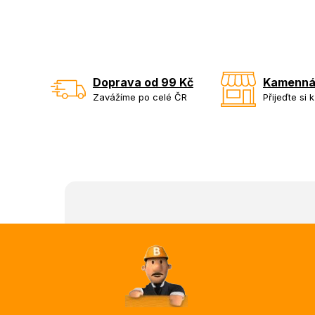
Doprava od 99 Kč
Kamenná
Zavážíme po celé ČR
Přijeďte si 
Z
á
p
a
t
í