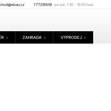
chod@ebau.cz
777216636
ÉR
ZAHRADA
VÝPRODEJ