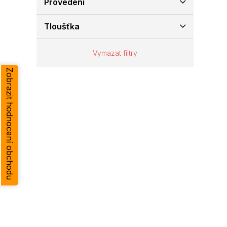
Provedení
e
l
Tloušťka
Vymazat filtry
Zobrazit hodnocení obchodu