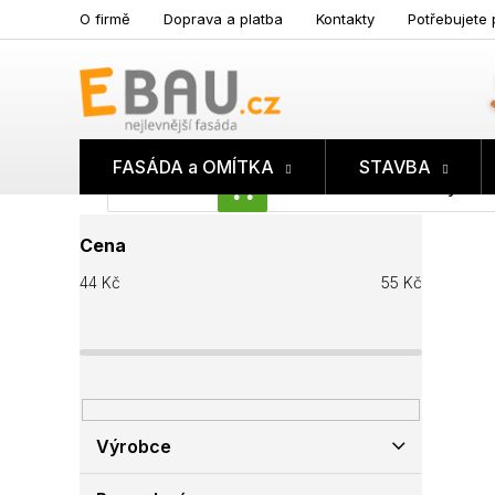
Přejít
O firmě
Doprava a platba
Kontakty
Potřebujete 
na
obsah
FASÁDA a OMÍTKA
STAVBA
Prázdný koš
NÁKUPNÍ
P
KOŠÍK
Cena
o
s
44
Kč
55
Kč
t
r
a
n
n
í
p
Výrobce
a
n