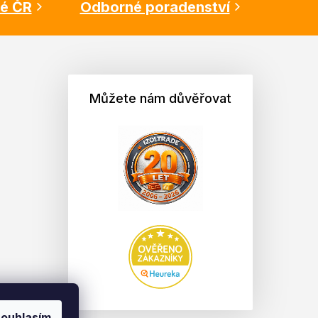
lé ČR
Odborné poradenství
Můžete nám důvěřovat
ouhlasím