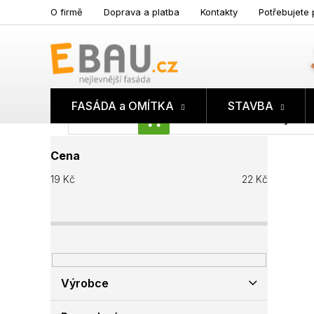
Přejít
O firmě
Doprava a platba
Kontakty
Potřebujete 
na
obsah
FASÁDA a OMÍTKA
STAVBA
Prázdný koš
NÁKUPNÍ
P
KOŠÍK
Cena
o
s
19
Kč
22
Kč
t
r
a
n
n
í
p
Výrobce
a
n