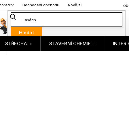
poradit?
Hodnocení obchodu
Nově z blogu
ob
Hledat
STŘECHA
STAVEBNÍ CHEMIE
INTERI
ík