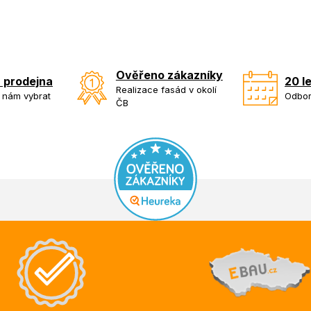
Ověřeno zákazníky
 prodejna
20 l
Realizace fasád v okolí
k nám vybrat
Odbor
ČB