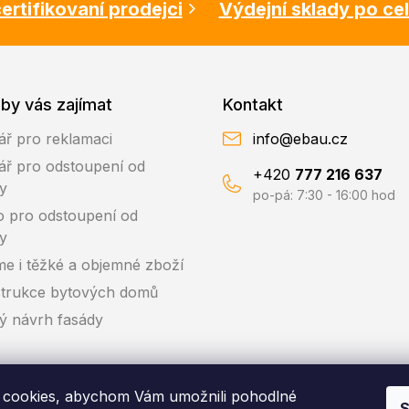
ertifikovaní prodejci
Výdejní sklady po ce
by vás zajímat
Kontakt
ář pro reklamaci
info@ebau.cz
ář pro odstoupení od
+420
777 216 637
y
po-pá: 7:30 - 16:00 hod
o pro odstoupení od
y
me i těžké a objemné zboží
trukce bytových domů
ký návrh fasády
cookies, abychom Vám umožnili pohodlné
S