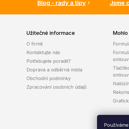
Blog - rady a tipy
Jsme c
Užitečné informace
Mohlo 
O firmě
Formul
Kontaktujte nás
Formul
smlouv
Potřebujete poradit?
Tlačítk
Doprava a odběrná místa
smlouv
Obchodní podmínky
Nabízí
Zpracování osobních údajů
Rekons
Grafic
Používáme 