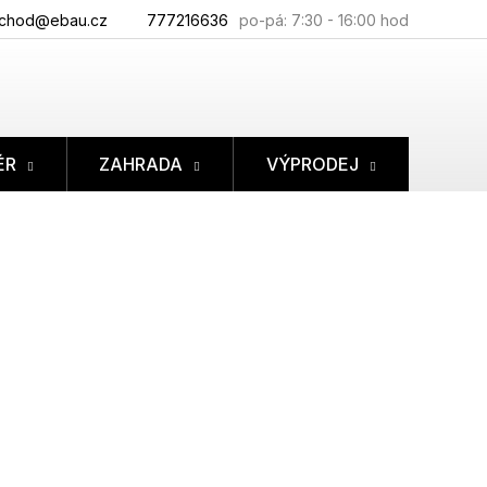
chod@ebau.cz
777216636
ÉR
ZAHRADA
VÝPRODEJ