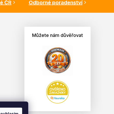
lé ČR
Odborné poradenství
Můžete nám důvěřovat
ouhlasím