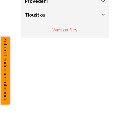
Provedení
e
l
Tloušťka
Vymazat filtry
Zobrazit hodnocení obchodu