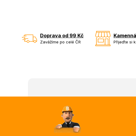
Doprava od 99 Kč
Kamenná
Zavážíme po celé ČR
Přijeďte si 
Z
á
p
a
t
í