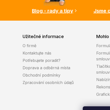
t
í
Blog - rady a tipy
Jsme c
Užitečné informace
Mohlo 
O firmě
Formul
Kontaktujte nás
Formul
smlouv
Potřebujete poradit?
Tlačítk
Doprava a odběrná místa
smlouv
Obchodní podmínky
Nabízí
Zpracování osobních údajů
Rekons
Grafic