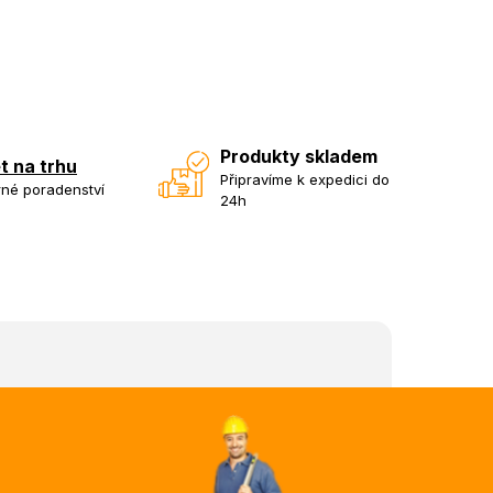
Produkty skladem
et na trhu
Připravíme k expedici do
né poradenství
24h