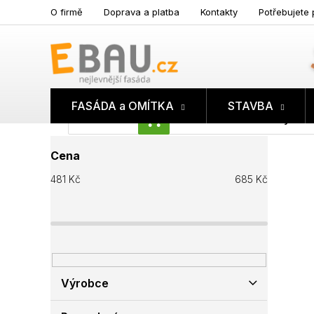
Přejít
O firmě
Doprava a platba
Kontakty
Potřebujete 
na
obsah
FASÁDA a OMÍTKA
STAVBA
Prázdný koš
NÁKUPNÍ
P
KOŠÍK
Cena
o
s
481
Kč
685
Kč
t
r
a
n
n
í
p
Výrobce
a
n