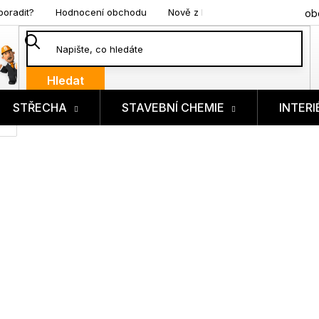
poradit?
Hodnocení obchodu
Nově z blogu
ob
Hledat
STŘECHA
STAVEBNÍ CHEMIE
INTERI
ík