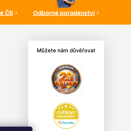
lé ČR
Odborné poradenství
Můžete nám důvěřovat