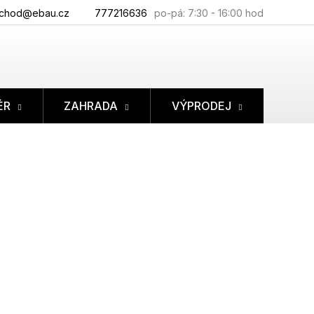
chod@ebau.cz
777216636
ÉR
ZAHRADA
VÝPRODEJ