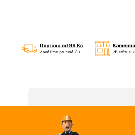
Doprava od 99 Kč
Kamenná
Zavážíme po celé ČR
Přijeďte si 
Z
á
p
a