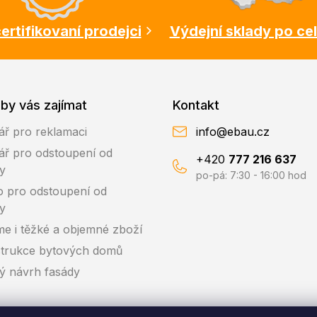
ertifikovaní prodejci
Výdejní sklady po ce
by vás zajímat
Kontakt
ář pro reklamaci
info@ebau.cz
ář pro odstoupení od
+420
777 216 637
y
po-pá: 7:30 - 16:00 hod
o pro odstoupení od
y
me i těžké a objemné zboží
trukce bytových domů
ký návrh fasády