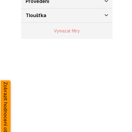
Provedení
e
l
Tloušťka
Vymazat filtry
Zobrazit hodnocení obchodu