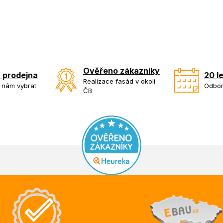
Ověřeno zákazníky
 prodejna
20 l
Realizace fasád v okolí
k nám vybrat
Odbor
ČB