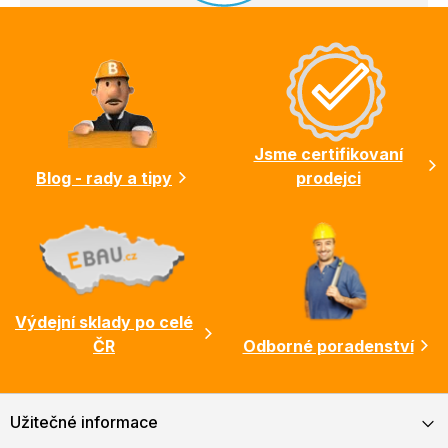
Z
á
p
a
t
í
Jsme certifikovaní
Blog - rady a tipy
prodejci
Výdejní sklady po celé
ČR
Odborné poradenství
Užitečné informace