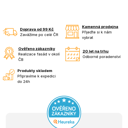
Kamenná prodejna
Doprava od 99 Kč
Přijeďte si k nám
Zavážíme po celé ČR
vybrat
Ověřeno zákazníky
20 let na trhu
Realizace fasád v okolí
Odborné poradenství
ČB
Produkty skladem
Připravíme k expedici
do 24h