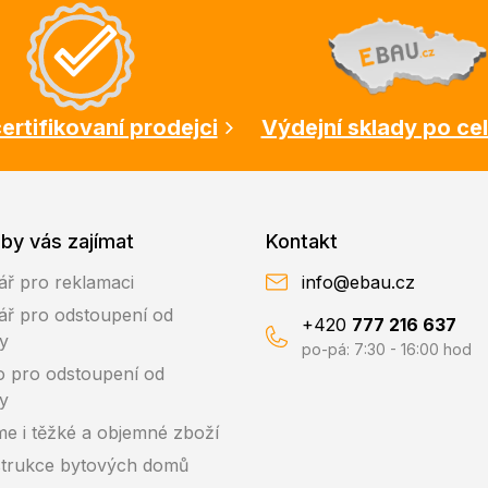
ertifikovaní prodejci
Výdejní sklady po ce
by vás zajímat
Kontakt
ář pro reklamaci
info@ebau.cz
ář pro odstoupení od
+420
777 216 637
y
po-pá: 7:30 - 16:00 hod
o pro odstoupení od
y
me i těžké a objemné zboží
trukce bytových domů