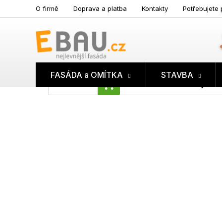
Přejít
O firmě
Doprava a platba
Kontakty
Potřebujete 
na
obsah
FASÁDA a OMÍTKA
STAVBA
Prázdný koš
NÁKUPNÍ
KOŠÍK