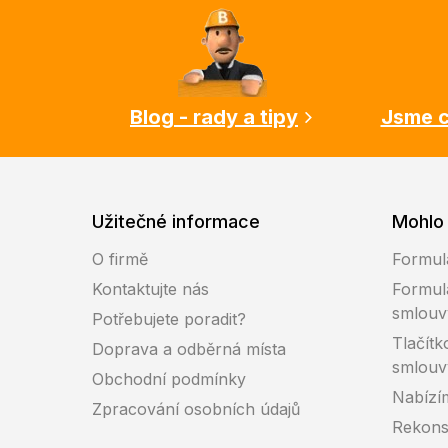
á
p
a
t
í
Blog - rady a tipy
Jsme c
Užitečné informace
Mohlo 
O firmě
Formul
Kontaktujte nás
Formul
smlouv
Potřebujete poradit?
Tlačítk
Doprava a odběrná místa
smlouv
Obchodní podmínky
Nabízí
Zpracování osobních údajů
Rekons