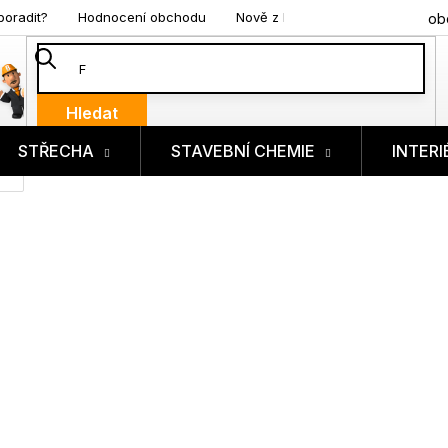
poradit?
Hodnocení obchodu
Nově z blogu
ob
Hledat
STŘECHA
STAVEBNÍ CHEMIE
INTERI
ík