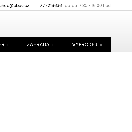
chod@ebau.cz
777216636
ÉR
ZAHRADA
VÝPRODEJ