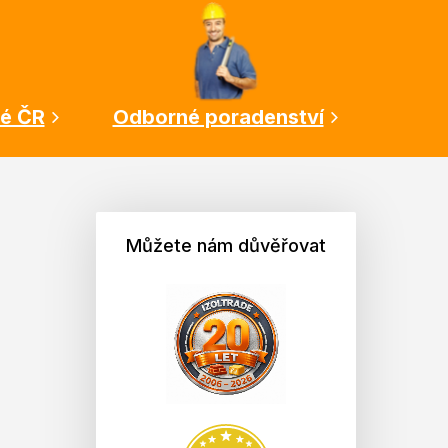
lé ČR
Odborné poradenství
Můžete nám důvěřovat