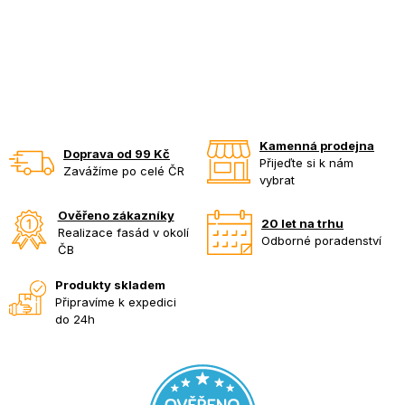
Kamenná prodejna
Doprava od 99 Kč
Přijeďte si k nám
Zavážíme po celé ČR
vybrat
Ověřeno zákazníky
20 let na trhu
Realizace fasád v okolí
Odborné poradenství
ČB
Produkty skladem
Připravíme k expedici
do 24h