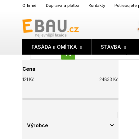
Přejít
O firmě
Doprava a platba
Kontakty
Potřebujete 
na
obsah
FASÁDA a OMÍTKA
STAVBA
Prázdný koš
NÁKUPNÍ
P
KOŠÍK
Cena
o
s
121
Kč
24833
Kč
t
r
a
n
n
í
p
Výrobce
a
n