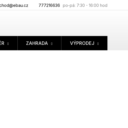
chod@ebau.cz
777216636
ÉR
ZAHRADA
VÝPRODEJ