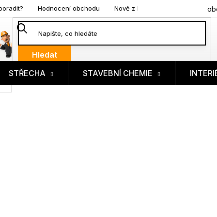
poradit?
Hodnocení obchodu
Nově z blogu
ob
Hledat
STŘECHA
STAVEBNÍ CHEMIE
INTERI
ík