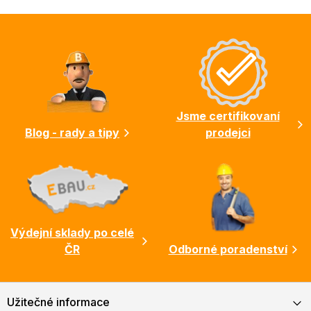
Z
á
p
a
t
í
Jsme certifikovaní
Blog - rady a tipy
prodejci
Výdejní sklady po celé
ČR
Odborné poradenství
Užitečné informace