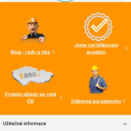
Z
á
p
a
t
í
Jsme certifikovaní
Blog - rady a tipy
prodejci
Výdejní sklady po celé
ČR
Odborné poradenství
Užitečné informace