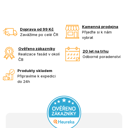
Kamenná prodejna
Doprava od 99 Kč
Přijeďte si k nám
Zavážíme po celé ČR
vybrat
Ověřeno zákazníky
20 let na trhu
Realizace fasád v okolí
Odborné poradenství
ČB
Produkty skladem
Připravíme k expedici
do 24h