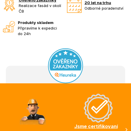
20 let na trhu
Realizace fasád v okolí
Odborné poradenství
ČB
Produkty skladem
Připravíme k expedici
do 24h
Z
á
p
a
t
í
Jsme certifikovaní