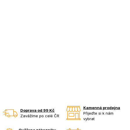
Kamenná prodejna
Doprava od 99 Kč
Přijeďte si k nám
Zavážíme po celé ČR
vybrat
Ověřeno zákazníky