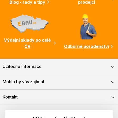
Blog - rady a tipy
prodejci
Výdejní sklady po celé
ČR
Odborné poradenství
Užitečné informace
Mohlo by vás zajímat
Kontakt