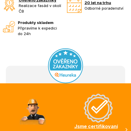
20 let na trhu
Realizace fasád v okolí
Odborné poradenství
ČB
Produkty skladem
Připravíme k expedici
do 24h
Z
á
p
a
t
í
Jsme certifikovaní