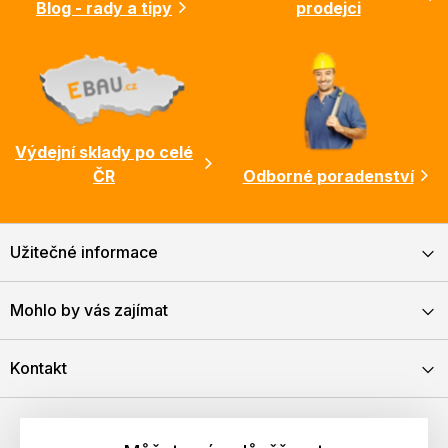
Blog - rady a tipy
prodejci
Výdejní sklady po celé
ČR
Odborné poradenství
Užitečné informace
Mohlo by vás zajímat
Kontakt