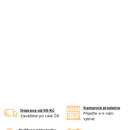
Kamenná prodejna
Doprava od 99 Kč
Přijeďte si k nám
Zavážíme po celé ČR
vybrat
Ověřeno zákazníky