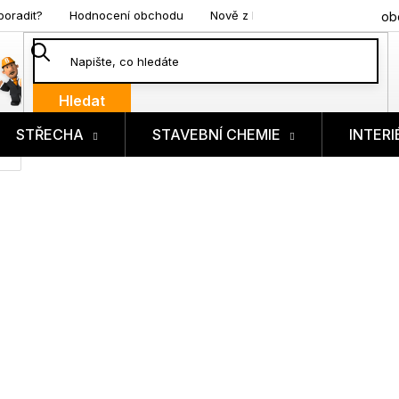
poradit?
Hodnocení obchodu
Nově z blogu
ob
Hledat
STŘECHA
STAVEBNÍ CHEMIE
INTERI
ík