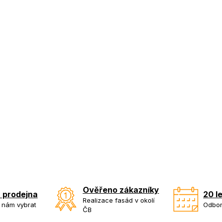
Ověřeno zákazníky
 prodejna
20 l
Realizace fasád v okolí
k nám vybrat
Odbor
ČB