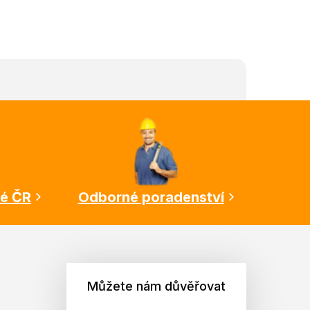
lé ČR
Odborné poradenství
Můžete nám důvěřovat