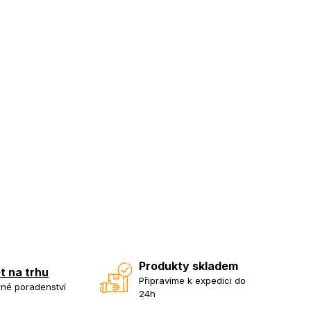
Produkty skladem
et na trhu
Připravíme k expedici do
né poradenství
24h