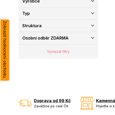
Výrobce
e
l
Typ
Zobrazit hodnocení obchodu
Struktura
Osobní odběr ZDARMA
Vymazat filtry
Doprava od 99 Kč
Kamenná
Zavážíme po celé ČR
Přijeďte si 