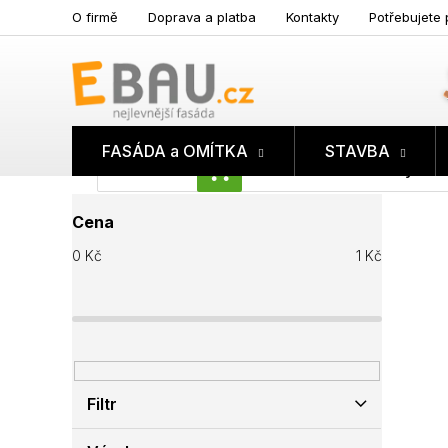
Přejít
O firmě
Doprava a platba
Kontakty
Potřebujete 
na
obsah
FASÁDA a OMÍTKA
STAVBA
Prázdný koš
NÁKUPNÍ
P
KOŠÍK
Cena
o
s
0
Kč
1
Kč
t
r
a
n
n
í
p
Filtr
a
n