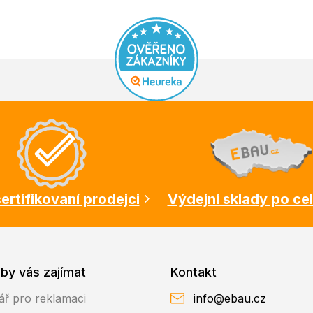
ertifikovaní prodejci
Výdejní sklady po ce
by vás zajímat
Kontakt
ář pro reklamaci
info@ebau.cz