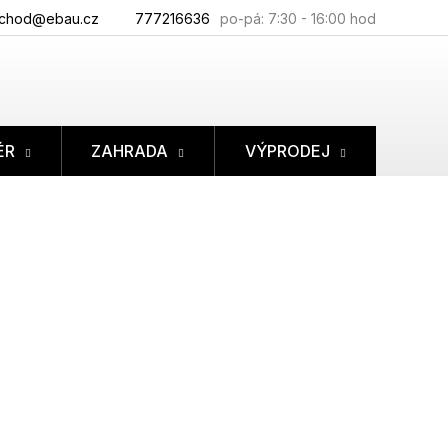
chod@ebau.cz
777216636
ÉR
ZAHRADA
VÝPRODEJ