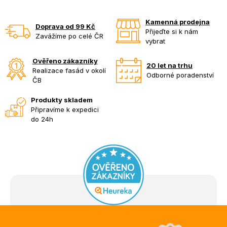
Kamenná prodejna
Doprava od 99 Kč
Přijeďte si k nám
Zavážíme po celé ČR
vybrat
Ověřeno zákazníky
20 let na trhu
Realizace fasád v okolí
Odborné poradenství
ČB
Produkty skladem
Připravíme k expedici
do 24h
Z
á