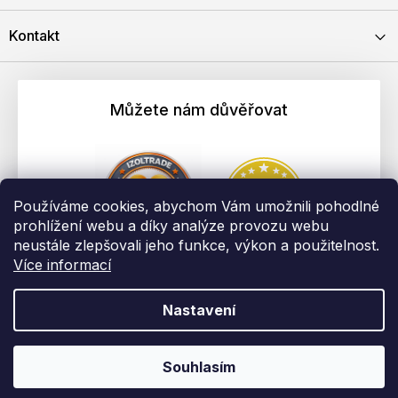
Kontakt
Můžete nám důvěřovat
Používáme cookies, abychom Vám umožnili pohodlné
prohlížení webu a díky analýze provozu webu
neustále zlepšovali jeho funkce, výkon a použitelnost.
Více informací
Nastavení
Vytvořil Shoptet
Copyright 2026
EBAU.cz | IZOLTRADE s.r.o.
. Všechna práva
Souhlasím
vyhrazena.