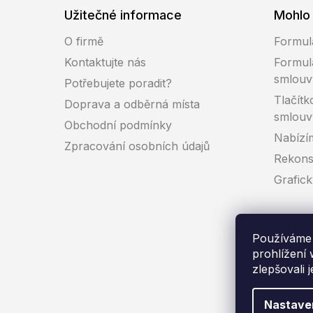
Užitečné informace
Mohlo 
O firmě
Formul
Kontaktujte nás
Formul
smlouv
Potřebujete poradit?
Tlačítk
Doprava a odběrná místa
smlouv
Obchodní podmínky
Nabízí
Zpracování osobních údajů
Rekons
Grafic
Používáme 
prohlížení
zlepšovali 
Co
Nastave