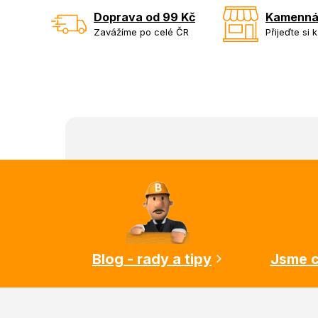
Doprava od 99 Kč
Kamenná
Zavážíme po celé ČR
Přijeďte si 
Z
á
p
a
t
í
Blog - rady a tipy
Jsme c