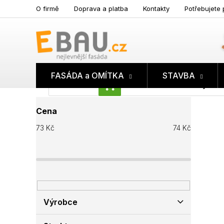
Přejít
O firmě
Doprava a platba
Kontakty
Potřebujete 
na
obsah
FASÁDA a OMÍTKA
STAVBA
Prázdný koš
NÁKUPNÍ
P
KOŠÍK
Cena
o
s
73
Kč
74
Kč
t
r
a
n
n
í
p
Výrobce
a
n