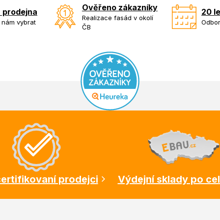
Ověřeno zákazníky
 prodejna
20 l
Realizace fasád v okolí
k nám vybrat
Odbor
ČB
ertifikovaní prodejci
Výdejní sklady po ce