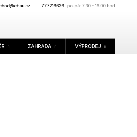
chod@ebau.cz
777216636
ÉR
ZAHRADA
VÝPRODEJ