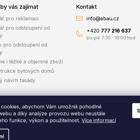
by vás zajímat
Kontakt
ář pro reklamaci
info@ebau.cz
ář pro odstoupení od
+420
777 216 637
y
po-pá: 7:30 - 16:00 hod
o pro odstoupení od
y
me i těžké a objemné zboží
trukce bytových domů
ký návrh fasády
cookies, abychom Vám umožnili pohodlné
S
 webu a díky analýze provozu webu neustále
jeho funkce, výkon a použitelnost.
Více informací
pyright 2026
EBAU.cz | IZOLTRADE s.r.o.
. Všechna práva vyhraze
ní