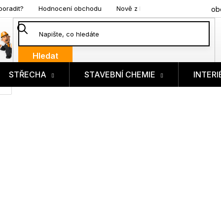
poradit?
Hodnocení obchodu
Nově z blogu
ob
Hledat
STŘECHA
STAVEBNÍ CHEMIE
INTERI
ík