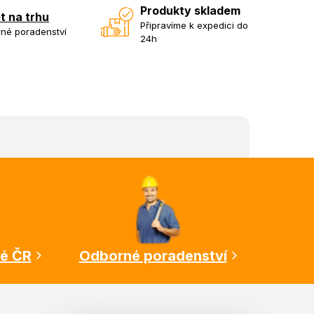
Produkty skladem
et na trhu
Připravíme k expedici do
né poradenství
24h
lé ČR
Odborné poradenství