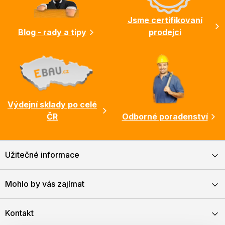
í
Jsme certifikovaní
Blog - rady a tipy
prodejci
Výdejní sklady po celé
ČR
Odborné poradenství
Užitečné informace
Mohlo by vás zajímat
Kontakt