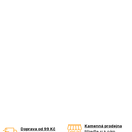
Kamenná prodejna
Doprava od 99 Kč
Přijeďte si k nám