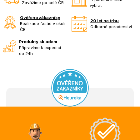
Zavážíme po celé ČR
vybrat
Ověřeno zákazníky
20 let na trhu
Realizace fasád v okolí
Odborné poradenství
ČB
Produkty skladem
Připravíme k expedici
do 24h
Z
á
p
a
t