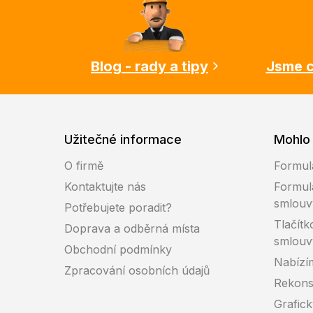
p
a
t
í
Blog - rady a tipy
Jsme c
Užitečné informace
Mohlo 
O firmě
Formul
Kontaktujte nás
Formul
smlouv
Potřebujete poradit?
Tlačítk
Doprava a odběrná místa
smlouv
Obchodní podmínky
Nabízí
Zpracování osobních údajů
Rekons
Grafic