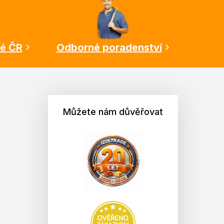
lé ČR
Odborné poradenství
Můžete nám důvěřovat