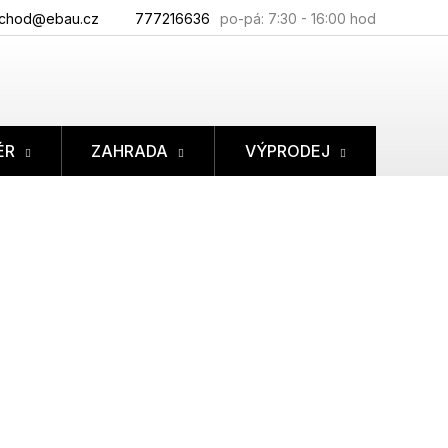
chod@ebau.cz
777216636
ÉR
ZAHRADA
VÝPRODEJ