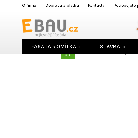
Přejít
O firmě
Doprava a platba
Kontakty
Potřebujete 
na
obsah
FASÁDA a OMÍTKA
STAVBA
Prázdný koš
NÁKUPNÍ
KOŠÍK