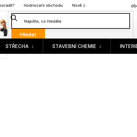
poradit?
Hodnocení obchodu
Nově z blogu
ob
Hledat
STŘECHA
STAVEBNÍ CHEMIE
INTERI
ík