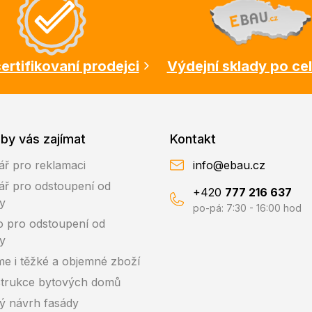
ertifikovaní prodejci
Výdejní sklady po ce
by vás zajímat
Kontakt
ář pro reklamaci
info@ebau.cz
ář pro odstoupení od
+420
777 216 637
y
po-pá: 7:30 - 16:00 hod
o pro odstoupení od
y
me i těžké a objemné zboží
trukce bytových domů
ký návrh fasády