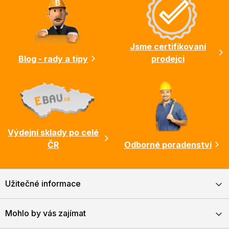
a
t
í
Jsme certifikovaní
Blog - rady a tipy
prodejci
Výdejní sklady po celé
ČR
Odborné poradenství
Užitečné informace
Mohlo by vás zajímat