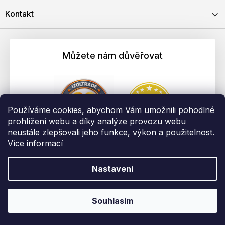
Kontakt
Můžete nám důvěřovat
Používáme cookies, abychom Vám umožnili pohodlné
prohlížení webu a díky analýze provozu webu
neustále zlepšovali jeho funkce, výkon a použitelnost.
Více informací
Nastavení
Vytvořil Shoptet
Copyright 2026
EBAU.cz | IZOLTRADE s.r.o.
. Všechna práva
Souhlasím
vyhrazena.