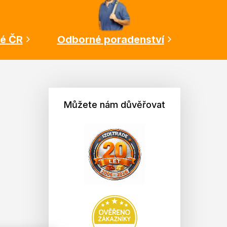
lé ČR
Odborné poradenství
Můžete nám důvěřovat