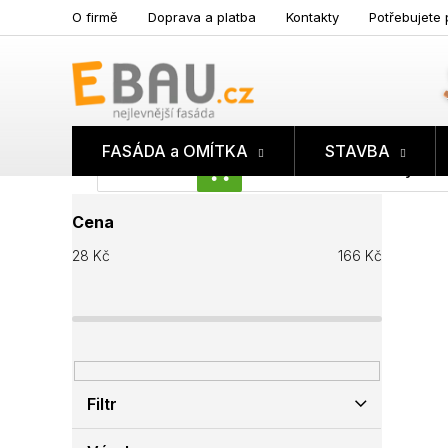
Přejít
O firmě
Doprava a platba
Kontakty
Potřebujete 
na
obsah
FASÁDA a OMÍTKA
STAVBA
Prázdný koš
NÁKUPNÍ
P
KOŠÍK
Cena
o
s
28
Kč
166
Kč
t
r
a
n
n
í
p
Filtr
a
n