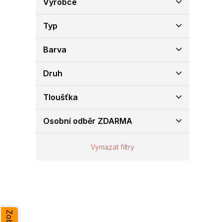
Výrobce
e
l
Typ
Barva
Druh
Tloušťka
Osobní odběr ZDARMA
Vymazat filtry