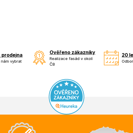
Ověřeno zákazníky
 prodejna
20 l
Realizace fasád v okolí
k nám vybrat
Odbor
ČB