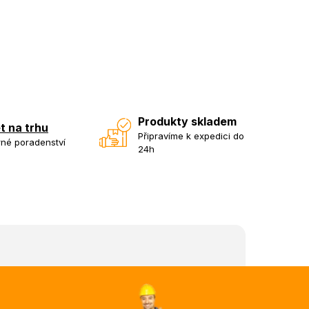
Produkty skladem
et na trhu
Připravíme k expedici do
né poradenství
24h