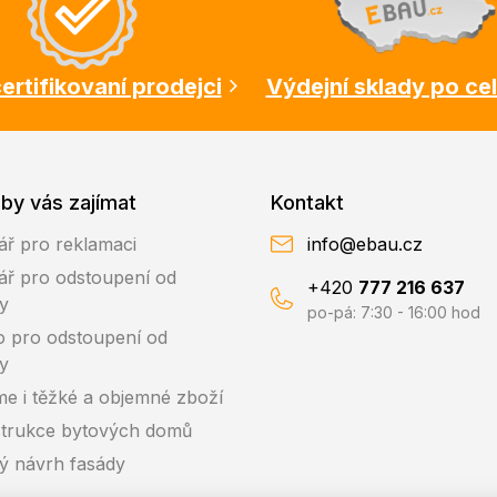
ertifikovaní prodejci
Výdejní sklady po ce
by vás zajímat
Kontakt
ář pro reklamaci
info@ebau.cz
ář pro odstoupení od
+420
777 216 637
y
po-pá: 7:30 - 16:00 hod
o pro odstoupení od
y
me i těžké a objemné zboží
trukce bytových domů
ký návrh fasády