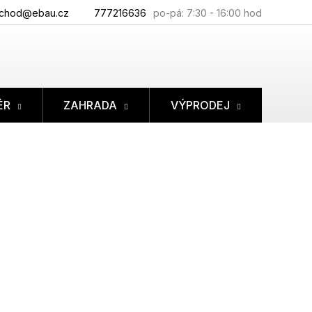
chod@ebau.cz
777216636
ÉR
ZAHRADA
VÝPRODEJ