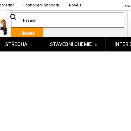
poradit?
Hodnocení obchodu
Nově z blogu
ob
Hledat
STŘECHA
STAVEBNÍ CHEMIE
INTERI
ík