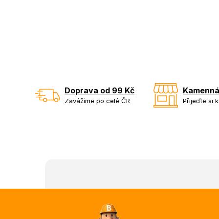
Doprava od 99 Kč
Kamenná
Zavážíme po celé ČR
Přijeďte si 
Z
á
p