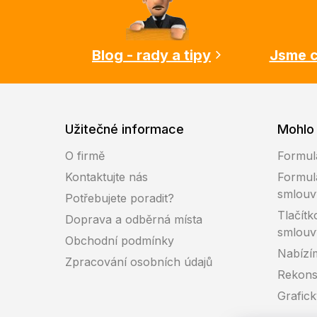
a
t
í
Blog - rady a tipy
Jsme c
Užitečné informace
Mohlo 
O firmě
Formul
Kontaktujte nás
Formul
smlouv
Potřebujete poradit?
Tlačítk
Doprava a odběrná místa
smlouv
Obchodní podmínky
Nabízí
Zpracování osobních údajů
Rekons
Grafic